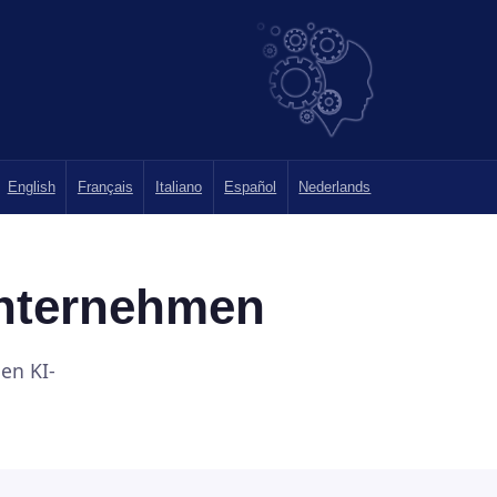
English
Français
Italiano
Español
Nederlands
Unternehmen
en KI-