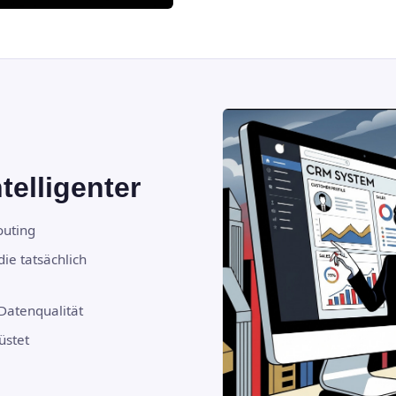
telligenter
outing
die tatsächlich
 Datenqualität
üstet